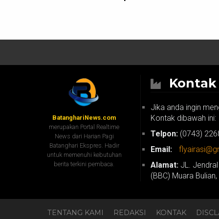
Konta
Jika anda ingin men
Kontak dibawah ini:
BatanghariNews.com
merupakan Portal Realtime
Telpon:
(0743) 226
News dari Harian Pagi
Batanghari Ekspres. Hadir
Email:
flyairasi@
untuk memenuhi kebutuhan
berita terkini pembaca.
Alamat:
JL. Jendral
(BBC) Muara Bulian,
TENTANG KAMI
REDAKSI
KONTAK
DISC