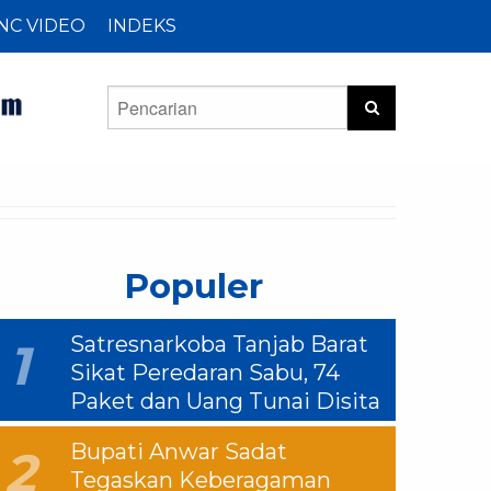
NC VIDEO
INDEKS
Populer
Satresnarkoba Tanjab Barat
1
Sikat Peredaran Sabu, 74
Paket dan Uang Tunai Disita
Bupati Anwar Sadat
2
Tegaskan Keberagaman