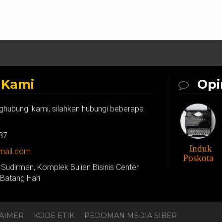
k
Kami
Opi
ghubungi kami, silahkan hubungi beberapa
87
Induk
gmail.com
Poskota
 Sudirman, Komplek Bulian Bisinis Center
 Batang Hari
LAIMER
KODE ETIK
PEDOMAN MEDIA SIBER