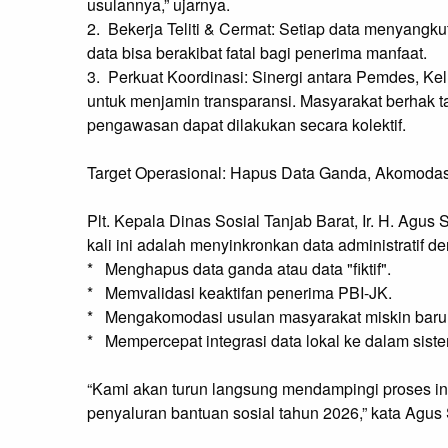
usulannya,” ujarnya.
2. Bekerja Teliti & Cermat: Setiap data menyangku
data bisa berakibat fatal bagi penerima manfaat.
3. Perkuat Koordinasi: Sinergi antara Pemdes, Ke
untuk menjamin transparansi. Masyarakat berhak 
pengawasan dapat dilakukan secara kolektif.
Target Operasional: Hapus Data Ganda, Akomodas
Plt. Kepala Dinas Sosial Tanjab Barat, Ir. H. Agus
kali ini adalah menyinkronkan data administratif d
* Menghapus data ganda atau data "fiktif".
* Memvalidasi keaktifan penerima PBI-JK.
* Mengakomodasi usulan masyarakat miskin baru y
* Mempercepat integrasi data lokal ke dalam sist
“Kami akan turun langsung mendampingi proses ini
penyaluran bantuan sosial tahun 2026,” kata Agus