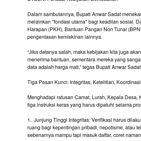
Dalam sambutannya, Bupati Anwar Sadat menek
melainkan "fondasi utama" bagi keadilan sosial. D
Harapan (PKH), Bantuan Pangan Non Tunai (BPNT)
pengentasan kemiskinan lainnya.
“Jika datanya salah, maka kebijakan kita juga ak
menerima bantuan, sementara mereka yang sangat m
data adalah harga mati,” tegas Bupati Anwar Sadat
Tiga Pesan Kunci: Integritas, Ketelitian, Koordinasi
Menghadapi ratusan Camat, Lurah, Kepala Desa, 
tiga instruksi keras yang harus dipatuhi selama pros
1. Junjung Tinggi Integritas: Verifikasi harus dila
ruang bagi kepentingan pribadi, nepotisme, atau t
sebenarnya mampu tapi masuk daftar, coret namany