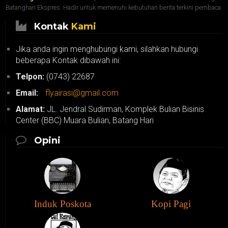
Batanghari Ekspres. Hadir untuk memenuhi kebutuhan berita terkini pembaca.
Kontak
Kami
Jika anda ingin menghubungi kami, silahkan hubungi
beberapa Kontak dibawah ini:
Telpon:
(0743) 22687
Email:
flyairasi@gmail.com
Alamat:
JL. Jendral Sudirman, Komplek Bulian Bisinis
Center (BBC) Muara Bulian, Batang Hari
Opini
Induk Poskota
Kopi Pagi