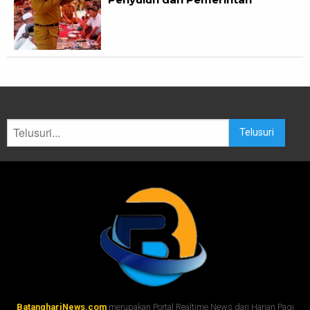
Telusuri
BatanghariNews.com
merupakan Portal Realtime News dari Harian Pagi