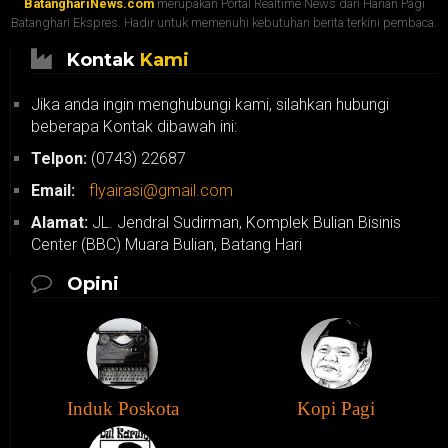
BatanghariNews.com
merupakan Portal Realtime News dari Harian Pagi
Batanghari Ekspres. Hadir untuk memenuhi kebutuhan berita terkini pembaca.
Kontak
Kami
Jika anda ingin menghubungi kami, silahkan hubungi
beberapa Kontak dibawah ini:
Telpon:
(0743) 22687
Email:
flyairasi@gmail.com
Alamat:
JL. Jendral Sudirman, Komplek Bulian Bisinis
Center (BBC) Muara Bulian, Batang Hari
Opini
Induk Poskota
Kopi Pagi