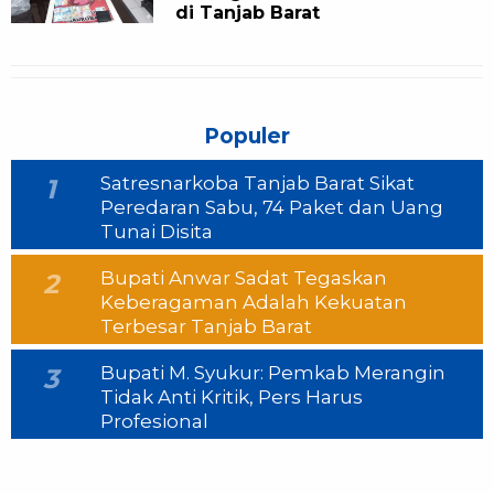
di Tanjab Barat
Populer
Satresnarkoba Tanjab Barat Sikat
1
Peredaran Sabu, 74 Paket dan Uang
Tunai Disita
Bupati Anwar Sadat Tegaskan
2
Keberagaman Adalah Kekuatan
Terbesar Tanjab Barat
Bupati M. Syukur: Pemkab Merangin
3
Tidak Anti Kritik, Pers Harus
Profesional