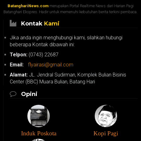
BatanghariNews.com
merupakan Portal Realtime News dari Harian Pagi
Batanghari Ekspres. Hadir untuk memenuhi kebutuhan berita terkini pembaca.
Kontak
Kami
Jika anda ingin menghubungi kami, silahkan hubungi
beberapa Kontak dibawah ini:
Telpon:
(0743) 22687
Email:
flyairasi@gmail.com
Alamat:
JL. Jendral Sudirman, Komplek Bulian Bisinis
Center (BBC) Muara Bulian, Batang Hari
Opini
Induk Poskota
Kopi Pagi