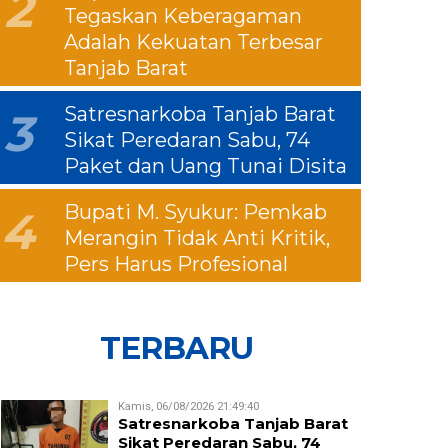
2
Tegaskan Keberagaman
Adalah Kekuatan Terbesar
Tanjab Barat
Satresnarkoba Tanjab Barat
3
Sikat Peredaran Sabu, 74
Paket dan Uang Tunai Disita
Bupati M. Syukur: Pemkab
4
Merangin Tidak Anti Kritik,
Pers Harus Profesional
TERBARU
Kamis, 06/08/2026 21:49:40
Satresnarkoba Tanjab Barat
Sikat Peredaran Sabu, 74