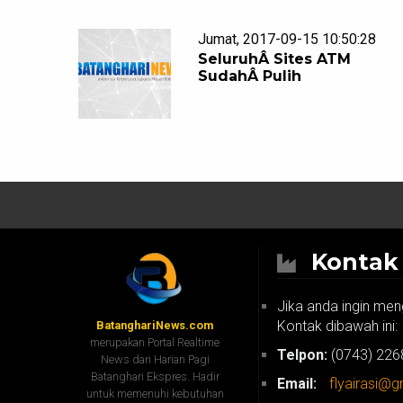
Jumat, 2017-09-15 10:50:28
SeluruhÂ Sites ATM
SudahÂ Pulih
Konta
Jika anda ingin men
Kontak dibawah ini:
BatanghariNews.com
merupakan Portal Realtime
Telpon:
(0743) 226
News dari Harian Pagi
Batanghari Ekspres. Hadir
Email:
flyairasi@
untuk memenuhi kebutuhan