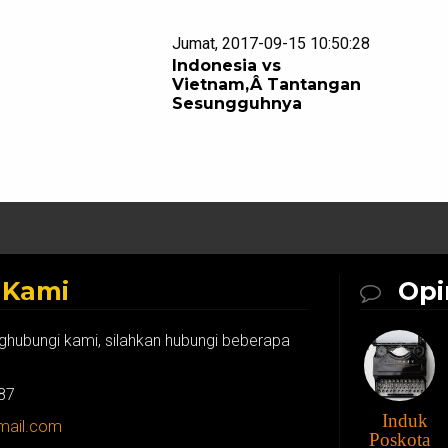
Jumat, 2017-09-15 10:50:28
Indonesia vs
Vietnam,Â Tantangan
Sesungguhnya
k
Kami
Opi
ghubungi kami, silahkan hubungi beberapa
87
Induk
gmail.com
Poskota