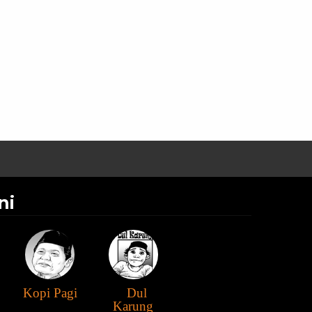
ni
Kopi Pagi
Dul
Karung