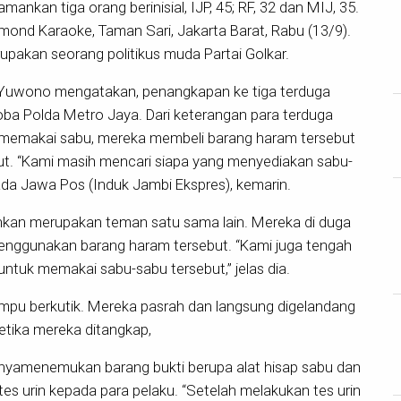
nkan tiga orang berinisial, IJP, 45; RF, 32 dan MIJ, 35.
mond Karaoke, Taman Sari, Jakarta Barat, Rabu (13/9).
rupakan seorang politikus muda Partai Golkar.
Yuwono mengatakan, penangkapan ke tiga terduga
koba Polda Metro Jaya. Dari keterangan para terduga
 memakai sabu, mereka membeli barang haram tersebut
but. “Kami masih mencari siapa yang menyediakan sabu-
pada Jawa Pos (Induk Jambi Ekspres), kemarin.
ankan merupakan teman satu sama lain. Mereka di duga
menggunakan barang haram tersebut. “Kami juga tengah
untuk memakai sabu-sabu tersebut,” jelas dia.
ampu berkutik. Mereka pasrah dan langsung digelandang
etika mereka ditangkap,
anyamenemukan barang bukti berupa alat hisap sabu dan
es urin kepada para pelaku. “Setelah melakukan tes urin