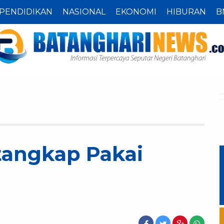
PENDIDIKAN
NASIONAL
EKONOMI
HIBURAN
B
itangkap Pakai