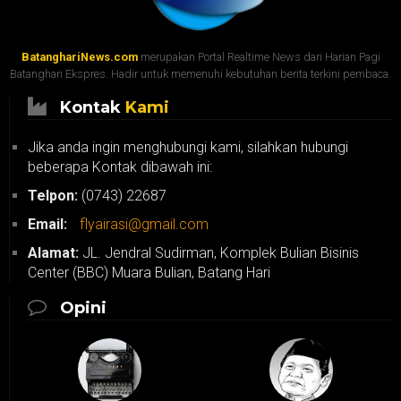
BatanghariNews.com
merupakan Portal Realtime News dari Harian Pagi
Batanghari Ekspres. Hadir untuk memenuhi kebutuhan berita terkini pembaca.
Kontak
Kami
Jika anda ingin menghubungi kami, silahkan hubungi
beberapa Kontak dibawah ini:
Telpon:
(0743) 22687
Email:
flyairasi@gmail.com
Alamat:
JL. Jendral Sudirman, Komplek Bulian Bisinis
Center (BBC) Muara Bulian, Batang Hari
Opini