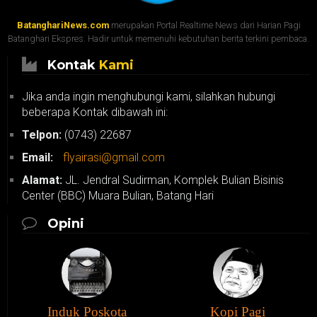
BatanghariNews.com
merupakan Portal Realtime News dari Harian Pagi
Batanghari Ekspres. Hadir untuk memenuhi kebutuhan berita terkini pembaca.
Kontak
Kami
Jika anda ingin menghubungi kami, silahkan hubungi
beberapa Kontak dibawah ini:
Telpon:
(0743) 22687
Email:
flyairasi@gmail.com
Alamat:
JL. Jendral Sudirman, Komplek Bulian Bisinis
Center (BBC) Muara Bulian, Batang Hari
Opini
Induk Poskota
Kopi Pagi