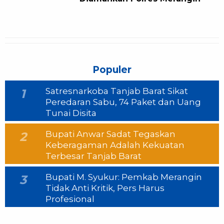
Populer
Satresnarkoba Tanjab Barat Sikat
1
Peredaran Sabu, 74 Paket dan Uang
Tunai Disita
Bupati Anwar Sadat Tegaskan
2
Keberagaman Adalah Kekuatan
Terbesar Tanjab Barat
Bupati M. Syukur: Pemkab Merangin
3
Tidak Anti Kritik, Pers Harus
Profesional