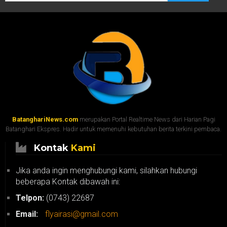
BatanghariNews.com
merupakan Portal Realtime News dari Harian Pagi
Batanghari Ekspres. Hadir untuk memenuhi kebutuhan berita terkini pembaca.
Kontak
Kami
Jika anda ingin menghubungi kami, silahkan hubungi
beberapa Kontak dibawah ini:
Telpon:
(0743) 22687
Email:
flyairasi@gmail.com