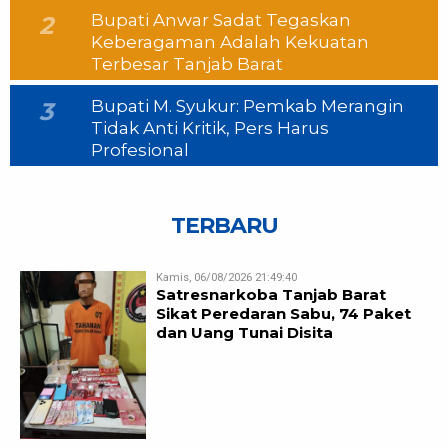
Bupati Anwar Sadat Tegaskan
2
Keberagaman Adalah Kekuatan
Terbesar Tanjab Barat
Bupati M. Syukur: Pemkab Merangin
3
Tidak Anti Kritik, Pers Harus
Profesional
TERBARU
Kamis, 06/08/2026 21:49:40
Satresnarkoba Tanjab Barat
Sikat Peredaran Sabu, 74 Paket
dan Uang Tunai Disita