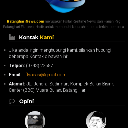
BatanghariNews.com
merupakan Portal Realtime News dari Harian Pagi
Batanghari Ekspres. Hadir untuk memenuhi kebutuhan berita terkini pembaca.
Kontak
Kami
Jika anda ingin menghubungi kami, silahkan hubungi
beberapa Kontak dibawah ini:
Telpon:
(0743) 22687
Email:
flyairasi@gmail.com
Alamat:
JL. Jendral Sudirman, Komplek Bulian Bisinis
Center (BBC) Muara Bulian, Batang Hari
Opini