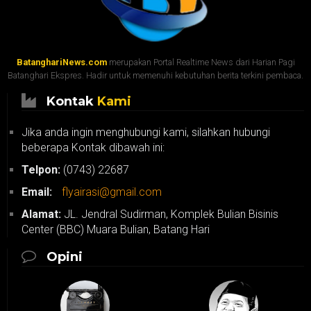
BatanghariNews.com
merupakan Portal Realtime News dari Harian Pagi
Batanghari Ekspres. Hadir untuk memenuhi kebutuhan berita terkini pembaca.
Kontak
Kami
Jika anda ingin menghubungi kami, silahkan hubungi
beberapa Kontak dibawah ini:
Telpon:
(0743) 22687
Email:
flyairasi@gmail.com
Alamat:
JL. Jendral Sudirman, Komplek Bulian Bisinis
Center (BBC) Muara Bulian, Batang Hari
Opini