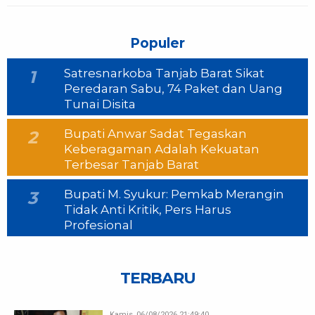
Populer
Satresnarkoba Tanjab Barat Sikat
1
Peredaran Sabu, 74 Paket dan Uang
Tunai Disita
Bupati Anwar Sadat Tegaskan
2
Keberagaman Adalah Kekuatan
Terbesar Tanjab Barat
Bupati M. Syukur: Pemkab Merangin
3
Tidak Anti Kritik, Pers Harus
Profesional
TERBARU
Kamis, 06/08/2026 21:49:40