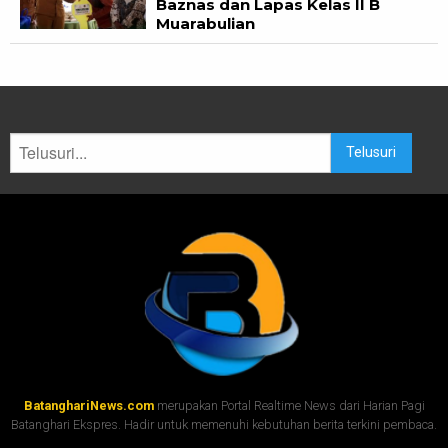
Baznas dan Lapas Kelas II B
Muarabulian
Telusuri
BatanghariNews.com
merupakan Portal Realtime News dari Harian Pagi
Batanghari Ekspres. Hadir untuk memenuhi kebutuhan berita terkini pembaca.