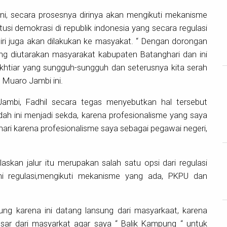
 ini, secara prosesnya dirinya akan mengikuti mekanisme
itusi demokrasi di republik indonesia yang secara regulasi
 diri juga akan dilakukan ke masyakat. “ Dengan dorongan
ang diutarakan masyarakat kabupaten Batanghari dan ini
ikhtiar yang sungguh-sungguh dan seterusnya kita serah
 Muaro Jambi ini.
mbi, Fadhil secara tegas menyebutkan hal tersebut
dah ini menjadi sekda, karena profesionalisme yang saya
hari karena profesionalisme saya sebagai pegawai negeri,
askan jalur itu merupakan salah satu opsi dari regulasi
hi regulasi,mengikuti mekanisme yang ada, PKPU dan
ung karena ini datang lansung dari masyarkaat, karena
ar dari masyarkat agar saya “ Balik Kampung “ untuk