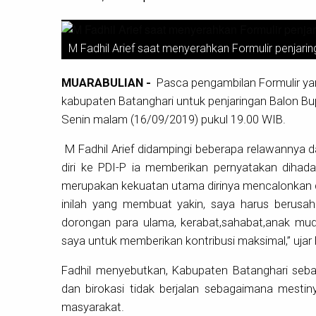
M Fadhil Arief saat menyerahkan Formulir penjari
MUARABULIAN -
Pasca pengambilan Formulir ya
kabupaten Batanghari untuk penjaringan Balon Bup
Senin malam (16/09/2019) pukul 19.00 WIB.
M Fadhil Arief didampingi beberapa relawannya d
diri ke PDI-P ia memberikan pernyatakan diha
merupakan kekuatan utama dirinya mencalonkan d
inilah yang membuat yakin, saya harus berusah
dorongan para ulama, kerabat,sahabat,anak muda
saya untuk memberikan kontribusi maksimal,” ujar 
Fadhil menyebutkan, Kabupaten Batanghari seba
dan birokasi tidak berjalan sebagaimana mestiny
masyarakat.