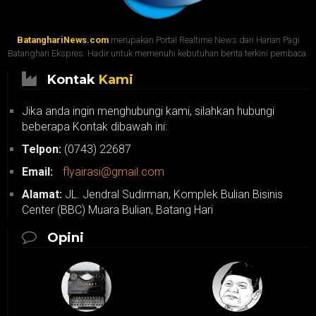
BatanghariNews.com
merupakan Portal Realtime News dari Harian Pagi
Batanghari Ekspres. Hadir untuk memenuhi kebutuhan berita terkini pembaca.
Kontak
Kami
Jika anda ingin menghubungi kami, silahkan hubungi
beberapa Kontak dibawah ini:
Telpon:
(0743) 22687
Email:
flyairasi@gmail.com
Alamat:
JL. Jendral Sudirman, Komplek Bulian Bisinis
Center (BBC) Muara Bulian, Batang Hari
Opini