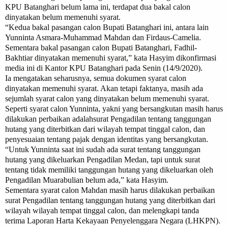
KPU Batanghari belum lama ini, terdapat dua bakal calon
dinyatakan belum memenuhi syarat.
“
Kedua bakal pasangan calon Bupati Batanghari ini, antara lain
Yunninta Asmara-Muhammad Mahdan dan Firdaus-Camelia.
Sementara
bakal pasangan calon Bupati Batanghari, Fadhil-
Bakhtiar dinyatakan memenuhi syarat,” kata Hasyim dikonfirmasi
media ini di Kantor KPU Batanghari pada Senin (14/9/2020).
Ia mengatakan seharusnya, semua dokumen syarat calon
dinyatakan memenuhi syarat. Akan tetapi faktanya, masih ada
sejumlah syarat calon yang dinyatakan belum memenuhi syarat.
Seperti syarat calon Yunninta, yakni yang bersangkutan masih harus
dilakukan perbaikan adalahsurat Pengadilan tentang tanggungan
hutang yang diterbitkan dari wilayah tempat tinggal calon, dan
penyesuaian tentang pajak dengan identitas yang bersangkutan.
“Untuk Yunninta
saat ini sudah ada surat tentang tanggungan
hutang yang dikeluarkan Pengadilan Medan, tapi untuk surat
tentang tidak memiliki tanggungan hutang yang dikeluarkan oleh
Pengadilan Muarabulian belum ada,” kata Hasyim.
Sementara syarat calon Mahdan masih harus dilakukan perbaikan
surat Pengadilan tentang tanggungan hutang yang diterbitkan dari
wilayah wilayah tempat tinggal calon, dan melengkapi tanda
terima
Laporan Harta Kekayaan Penyelenggara Negara (LHKPN).