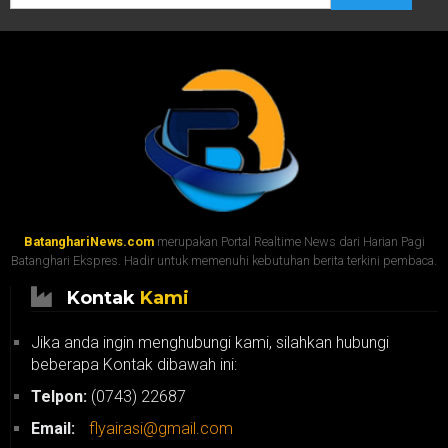
BatanghariNews.com
merupakan Portal Realtime News dari Harian Pagi
Batanghari Ekspres. Hadir untuk memenuhi kebutuhan berita terkini pembaca.
Kontak
Kami
Jika anda ingin menghubungi kami, silahkan hubungi
beberapa Kontak dibawah ini:
Telpon:
(0743) 22687
Email:
flyairasi@gmail.com