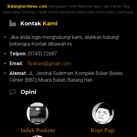
BatanghariNews.com
merupakan Portal Realtime News dari Harian Pagi
Batanghari Ekspres. Hadir untuk memenuhi kebutuhan berita terkini pembaca.
Kontak
Kami
Jika anda ingin menghubungi kami, silahkan hubungi
beberapa Kontak dibawah ini:
Telpon:
(0743) 22687
Email:
flyairasi@gmail.com
Alamat:
JL. Jendral Sudirman, Komplek Bulian Bisinis
Center (BBC) Muara Bulian, Batang Hari
Opini
Induk Poskota
Kopi Pagi