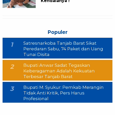
Kendalanya !
Populer
Satresnarkoba Tanjab Barat Sikat
1
Peredaran Sabu, 74 Paket dan Uang
Tunai Disita
Bupati Anwar Sadat Tegaskan
2
Keberagaman Adalah Kekuatan
Terbesar Tanjab Barat
Bupati M. Syukur: Pemkab Merangin
3
Tidak Anti Kritik, Pers Harus
Profesional