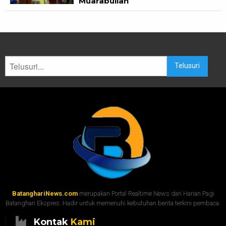
Muarabulian
Telusuri
BatanghariNews.com
merupakan Portal Realtime News dari Harian Pagi
Batanghari Ekspres. Hadir untuk memenuhi kebutuhan berita terkini pembaca.
Kontak
Kami