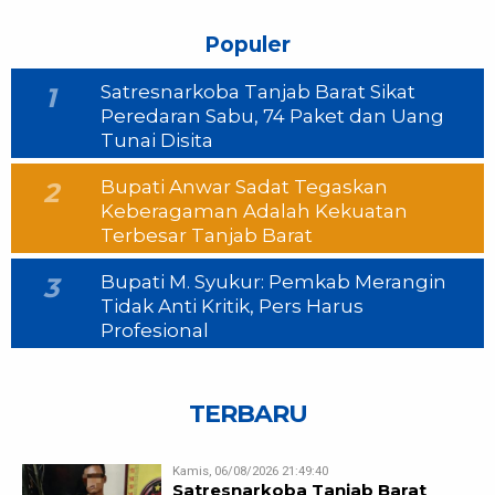
Populer
Satresnarkoba Tanjab Barat Sikat
1
Peredaran Sabu, 74 Paket dan Uang
Tunai Disita
Bupati Anwar Sadat Tegaskan
2
Keberagaman Adalah Kekuatan
Terbesar Tanjab Barat
Bupati M. Syukur: Pemkab Merangin
3
Tidak Anti Kritik, Pers Harus
Profesional
TERBARU
Kamis, 06/08/2026 21:49:40
Satresnarkoba Tanjab Barat