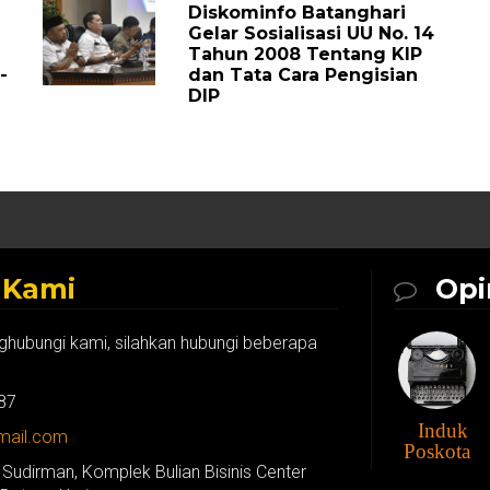
Diskominfo Batanghari
Gelar Sosialisasi UU No. 14
Tahun 2008 Tentang KIP
-
dan Tata Cara Pengisian
DIP
k
Kami
Opi
ghubungi kami, silahkan hubungi beberapa
87
Induk
gmail.com
Poskota
 Sudirman, Komplek Bulian Bisinis Center