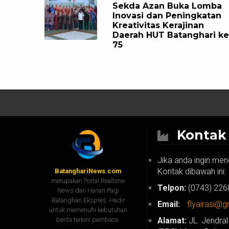
Sekda Azan Buka Lomba
Inovasi dan Peningkatan
Kreativitas Kerajinan
Daerah HUT Batanghari ke
75
Konta
Jika anda ingin men
Kontak dibawah ini:
BatanghariNews.com
merupakan Portal Realtime
Telpon:
(0743) 226
News dari Harian Pagi
Batanghari Ekspres. Hadir
Email:
flyairasi@
untuk memenuhi kebutuhan
berita terkini pembaca.
Alamat:
JL. Jendral