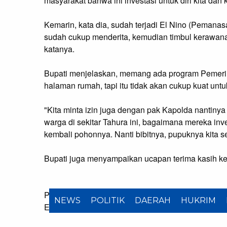
masyarakat bahwa ini investasi untuk diri kita dan 
Kemarin, kata dia, sudah terjadi El Nino (Pemana
sudah cukup menderita, kemudian timbul kerawanan 
katanya.
Bupati menjelaskan, memang ada program Pemeri
halaman rumah, tapi itu tidak akan cukup kuat un
"Kita minta izin juga dengan pak Kapolda nantinya 
warga di sekitar Tahura ini, bagaimana mereka inve
kembali pohonnya. Nanti bibitnya, pupuknya kita se
Bupati juga menyampaikan ucapan terima kasih k
Penulis:
Istimewa
NEWS
POLITIK
DAERAH
HUKRIM
Editor:
Riyan