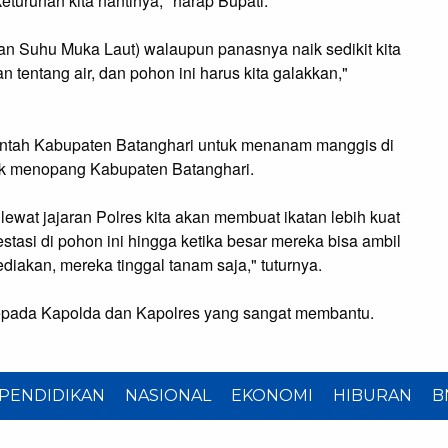
keturunan kita nantinya," harap Bupati.
san Suhu Muka Laut) walaupun panasnya naik sedikit kita
tentang air, dan pohon ini harus kita galakkan,"
ntah Kabupaten Batanghari untuk menanam manggis di
tuk menopang Kabupaten Batanghari.
lewat jajaran Polres kita akan membuat ikatan lebih kuat
stasi di pohon ini hingga ketika besar mereka bisa ambil
diakan, mereka tinggal tanam saja," tuturnya.
epada Kapolda dan Kapolres yang sangat membantu.
PENDIDIKAN
NASIONAL
EKONOMI
HIBURAN
B