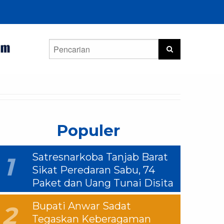
Populer
Satresnarkoba Tanjab Barat
1
Sikat Peredaran Sabu, 74
Paket dan Uang Tunai Disita
Bupati Anwar Sadat
2
Tegaskan Keberagaman