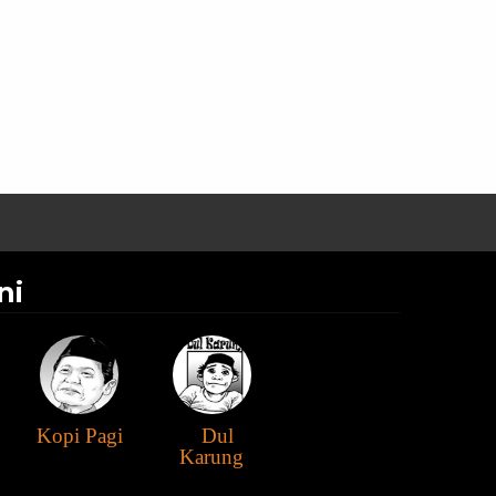
ni
Kopi Pagi
Dul
Karung