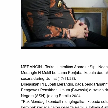
MERANGIN - Terkait netralitas Aparatur Sipil Nega
Merangin H Mukti bersama Penjabat kepala daerah 
secara daring, Jumat (17/11/23).

Dijelaskan Pj Bupati Merangin, pada pengarahann
Pengawas Pemilihan Umum (Bawaslu) di setiap daer
Negara (ASN), jelang Pemilu 2024.

‘’Pak Mendagri kembali mengingatkan kepada seluruh
berpihak kepada calon peserta Pemilu. Intinya ASN h