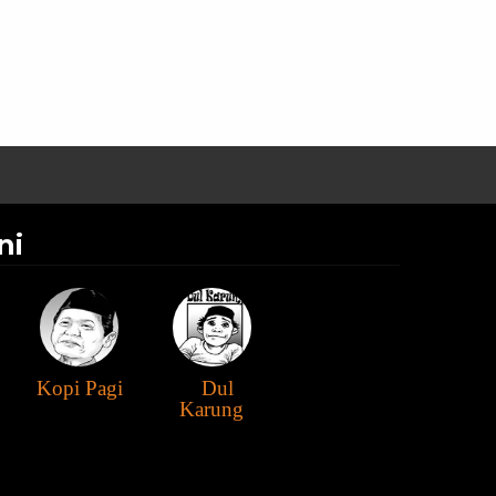
ni
Kopi Pagi
Dul
Karung