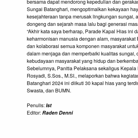
bersama dapat mendorong kepedulian dan gerakan
Sungai Batanghari, mengoptimalkan kekayaan hay
kesejahteraan tanpa merusak lingkungan sungai, a
dongeng dan sejarah masa lalu bagi generasi masa
“Akhir kata saya berharap, Parade Kapal Hias i
keharmonisan manusia dengan alam, masyarakat P
dan kolaborasi semua komponen masyarakat untuk 
dalam menjaga dan memperbaiki kualitas sungai, 
kebudayaan masyarakat yang hidup dan berkembang
Sebelumnya, Panitia Pelaksana sekaligus Kepala 
Rosyadi, S.Sos., M.SI., melaporkan bahwa kegiat
Batanghari 2024 ini diikuti 30 kapal hias yang ter
Swasta, dan BUMN.
Penulis:
Ist
Editor:
Raden Denni