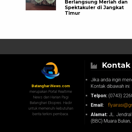
Berlangsung Meriah dan
Spektakuler di Jangkat
Timur
Konta
Jika anda ingin men
Kontak dibawah ini:
BatanghariNews.com
merupakan Portal Realtime
Telpon:
(0743) 226
News dari Harian Pagi
Batanghari Ekspres. Hadir
Email:
flyairasi@
untuk memenuhi kebutuhan
berita terkini pembaca.
Alamat:
JL. Jendral
(BBC) Muara Bulian,