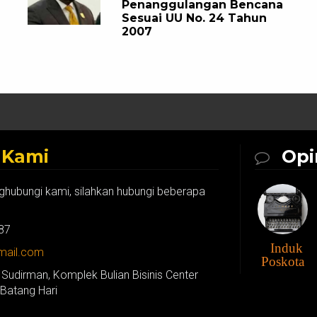
Penanggulangan Bencana
Sesuai UU No. 24 Tahun
2007
k
Kami
Opi
ghubungi kami, silahkan hubungi beberapa
87
Induk
gmail.com
Poskota
 Sudirman, Komplek Bulian Bisinis Center
 Batang Hari