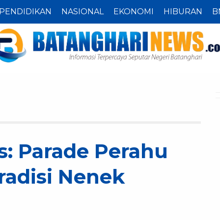
PENDIDIKAN
NASIONAL
EKONOMI
HIBURAN
B
s: Parade Perahu
radisi Nenek