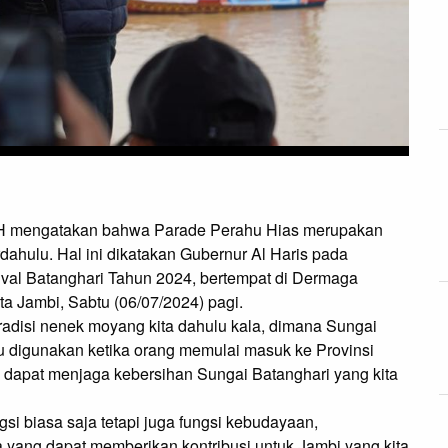
, MH mengatakan bahwa Parade Perahu Hias merupakan
dahulu. Hal ini dikatakan Gubernur Al Haris pada
val Batanghari Tahun 2024, bertempat di Dermaga
a Jambi, Sabtu (06/07/2024) pagi.
adisi nenek moyang kita dahulu kala, dimana Sungai
lu digunakan ketika orang memulai masuk ke Provinsi
ya dapat menjaga kebersihan Sungai Batanghari yang kita
gsi biasa saja tetapi juga fungsi kebudayaan,
a yang dapat memberikan kontribusi untuk Jambi yang kita