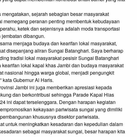
 mengatakan, sejarah sebagian besar masyarakat
ngai memegang peranan penting membentuk kebudayaan
perahu, ketek dan sejenisnya adalah moda transportasi
n jembatan dibangun.
ersama menjaga budaya dan kearifan lokal masyarakat,
kat disepanjang aliran Sungai Batanghari. Saya berharap
ding tradisi lokal masyarakat pesisir Sungai Batanghari
a kearifan lokal kapal khas Jambi dan budaya masyarakat
at nasional hingga warga global, menjadi pengungkit
 kata Gubernur Al Haris.
ovinsi Jambi ini juga memberikan apresiasi kepada
ukung dan berkontribusi sehingga Parade Kapal Hias
024 ini dapat terselenggara. Dengan harapan kegiatan
mempromosikan kekayaan pariwisata sungai yang dimiliki
 pembangunan khususnya disektor pariwisata.
kat untuk meningkatkan kesadaran dan kepedulian dalam
esadaran sebagai masyarakat sungai, besar harapan kita