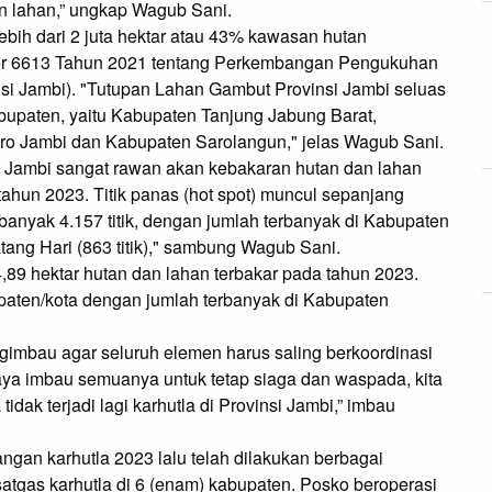
n lahan,” ungkap Wagub Sani.
ebih dari 2 juta hektar atau 43% kawasan hutan
or 6613 Tahun 2021 tentang Perkembangan Pengukuhan
i Jambi). "Tutupan Lahan Gambut Provinsi Jambi seluas
kabupaten, yaitu Kabupaten Tanjung Jabung Barat,
o Jambi dan Kabupaten Sarolangun," jelas Wagub Sani.
si Jambi sangat rawan akan kebakaran hutan dan lahan
bi tahun 2023. Titik panas (hot spot) muncul sepanjang
banyak 4.157 titik, dengan jumlah terbanyak di Kabupaten
tang Hari (863 titik)," sambung Wagub Sani.
89 hektar hutan dan lahan terbakar pada tahun 2023.
upaten/kota dengan jumlah terbanyak di Kabupaten
imbau agar seluruh elemen harus saling berkoordinasi
ya imbau semuanya untuk tetap siaga dan waspada, kita
idak terjadi lagi karhutla di Provinsi Jambi,” imbau
an karhutla 2023 lalu telah dilakukan berbagai
satgas karhutla di 6 (enam) kabupaten. Posko beroperasi