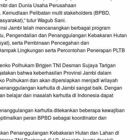
ambi dan Dunia Usaha Perusahaan
Kemudiaan Pelibatan multi stakeholders (BPBD,
asyarakat),” tutur Wagub Sani.
nsi Jambi telah mencanangkan berbagai program
aitu, Pengendalian dan Penanggulangan Kebakaran Hutan
kyat), serta Pembinaan Pencegahan dan
ampak Lingkungan serta Percontohan Penerapan PLTB
menko Polhukam Brigjen TNI Desman Sujaya Tarigan
atakan bahwa keberhasilan Provinsi Jambi dalam
ko Polhukam dan akan dipersiapkan menjadi wilayah
 penanggulangan karhutla di Jambi sangat baik. Dengan
an belajar dan masalah karhutla di Indonesia dapat
nanggulangan karhutla ditekankan beberapa kewajiban
optimalkan peran BPBD sebagai koordinator dan
ijakan Penanggulangan Kebakaran Hutan dan Lahan di