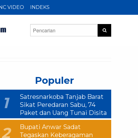
NC VIDEO
INDEKS
Populer
Satresnarkoba Tanjab Barat
1
Sikat Peredaran Sabu, 74
Paket dan Uang Tunai Disita
Bupati Anwar Sadat
2
Tegaskan Keberagaman