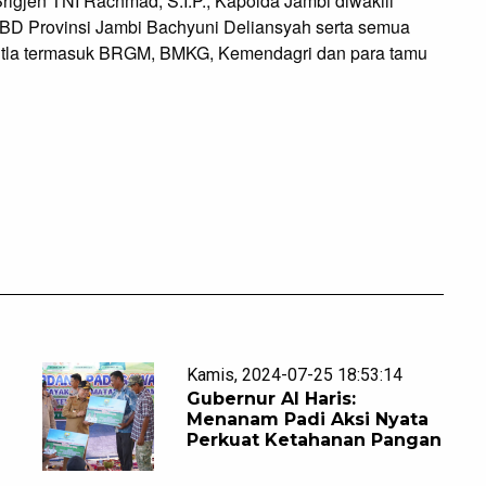
rigjen TNI Rachmad, S.I.P., Kapolda Jambi diwakili
BD Provinsi Jambi Bachyuni Deliansyah serta semua
utla termasuk BRGM, BMKG, Kemendagri dan para tamu
Kamis, 2024-07-25 18:53:14
Gubernur Al Haris:
Menanam Padi Aksi Nyata
Perkuat Ketahanan Pangan