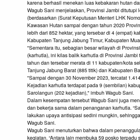
karena berhasil menekan luas kebakaran hutan da
Wagub Sani menjelaskan, Provinsi Jambi ditutupi l
(berdasarkan (Surat Keputusan Menteri LHK Nom
Kawasan Hutan sampai dengan tahun 2020 Provins
lebih dari 852 hektar, yang tersebar di 4 (empat) 
Kabupaten Tanjung Jabung Timur, Kabupaten Muar
"Sementara itu, sebagian besar wilayah di Provin
(karhutla), ini kilas balik karhutla di Provinsi Jam
tahun dan tersebar merata di 11 kabupaten/kota se
Tanjung Jabung Barat (885 titik) dan Kabupaten Ba
"Sampai dengan 30 November 2023, tercatat 1.414,
Kejadian karhutla terdapat pada 9 (sembilan) kab
Sarolangun (202 kejadian)," imbuh Wagub Sani.
Dalam kesempatan tersebut Wagub Sani juga meng
dan bekerja sama dalam penanganan karhutla. “Sa
lakukan upaya antisipasi sedini mungkin, sehingga t
Wagub Sani.
Wagub Sani menuturkan bahwa dalam penanggulang
kegiatan. “Antara lain membuka 59 posko terpadu 