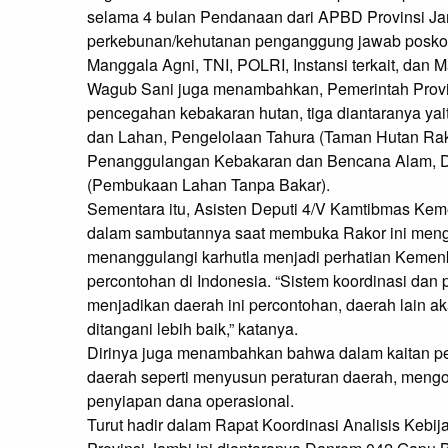
selama 4 bulan Pendanaan dari APBD Provinsi J
perkebunan/kehutanan penganggung jawab posko. 
Manggala Agni, TNI, POLRI, Instansi terkait, dan M
Wagub Sani juga menambahkan, Pemerintah Provi
pencegahan kebakaran hutan, tiga diantaranya y
dan Lahan, Pengelolaan Tahura (Taman Hutan Ra
Penanggulangan Kebakaran dan Bencana Alam, D
(Pembukaan Lahan Tanpa Bakar).
Sementara itu, Asisten Deputi 4/V Kamtibmas Ke
dalam sambutannya saat membuka Rakor ini meng
menanggulangi karhutla menjadi perhatian Kemen
percontohan di Indonesia. “Sistem koordinasi dan
menjadikan daerah ini percontohan, daerah lain ak
ditangani lebih baik,” katanya.
Dirinya juga menambahkan bahwa dalam kaitan pe
daerah seperti menyusun peraturan daerah, meng
penyiapan dana operasional.
Turut hadir dalam Rapat Koordinasi Analisis Keb