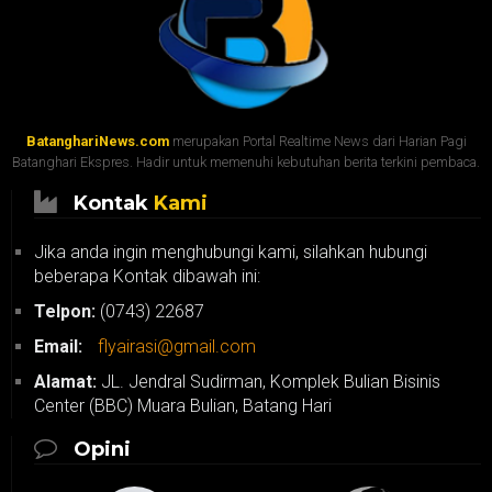
BatanghariNews.com
merupakan Portal Realtime News dari Harian Pagi
Batanghari Ekspres. Hadir untuk memenuhi kebutuhan berita terkini pembaca.
Kontak
Kami
Jika anda ingin menghubungi kami, silahkan hubungi
beberapa Kontak dibawah ini:
Telpon:
(0743) 22687
Email:
flyairasi@gmail.com
Alamat:
JL. Jendral Sudirman, Komplek Bulian Bisinis
Center (BBC) Muara Bulian, Batang Hari
Opini