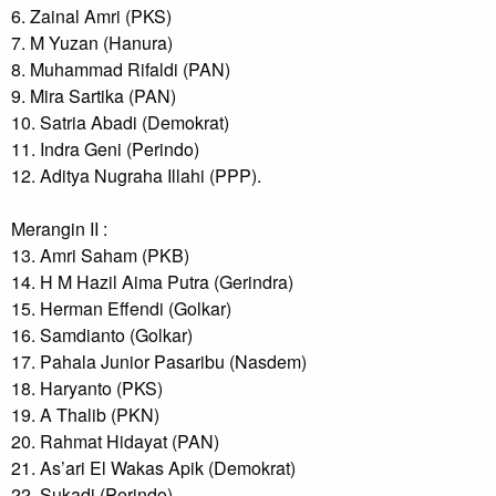
6. Zainal Amri (PKS)

7. M Yuzan (Hanura)

8. Muhammad Rifaldi (PAN)

9. Mira Sartika (PAN)

10. Satria Abadi (Demokrat)

11. Indra Geni (Perindo)

12. Aditya Nugraha Illahi (PPP).

Merangin II :

13. Amri Saham (PKB)

14. H M Hazil Aima Putra (Gerindra)

15. Herman Effendi (Golkar)

16. Samdianto (Golkar)

17. Pahala Junior Pasaribu (Nasdem)

18. Haryanto (PKS)

19. A Thalib (PKN)

20. Rahmat Hidayat (PAN)

21. As’ari El Wakas Apik (Demokrat)

22. Sukadi (Perindo)
