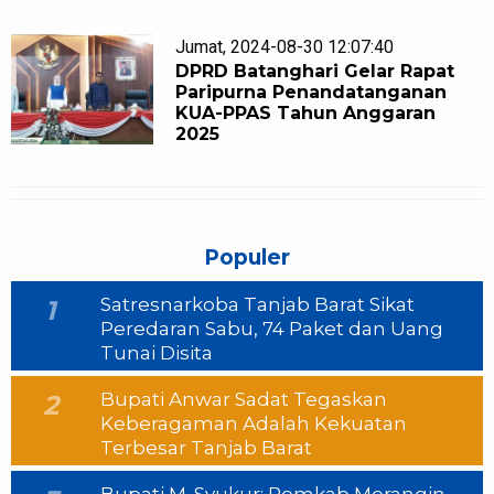
Jumat, 2024-08-30 12:07:40
DPRD Batanghari Gelar Rapat
Paripurna Penandatanganan
KUA-PPAS Tahun Anggaran
2025
Populer
Satresnarkoba Tanjab Barat Sikat
1
Peredaran Sabu, 74 Paket dan Uang
Tunai Disita
Bupati Anwar Sadat Tegaskan
2
Keberagaman Adalah Kekuatan
Terbesar Tanjab Barat
Bupati M. Syukur: Pemkab Merangin