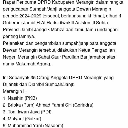
Rapat Peripurna DPRD Kabupaten Merangin dalam rangka 
pengucapan Sumpah/Janji anggota Dewan Merangin 
periode 2024-2029 tersebut, berlangsung khidmat, dihadiri 
Gubernur Jambi H Al Haris diwakili Asisten III Setda 
Provinsi Jambi Jangcik Mohza dan tamu-tamu undangan 
penting lainnya.

Pelantikan dan pengambilan sumpah/janji para anggota 
Dewan Merangin tersebut, dilakukan Ketua Pengadilan 
Negeri Merangin Sahat Saur Parulian Banjarnahor atas 
nama Makamah Agung.

Ini Sebanyak 35 Orang Anggota DPRD Merangin yang 
Dilantik dan Diambil Sumpah/Janji:

Merangin I :

1. Nasihin (PKB)

2. Bripka (Purn) Ahmad Fahmi SH (Gerindra)

3. Toni Irwan Jaya (PDI)

4. Mulyadi (Golkar)

5. Muhammad Yani (Nasdem)
