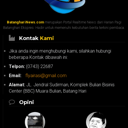
BatanghariNews.com
merupakan Portal Realtime News dari Harian Pagi
Batanghari Ekspres. Hadir untuk memenuhi kebutuhan berita terkini pembaca.
Kontak
Kami
Jika anda ingin menghubungi kami, silahkan hubungi
beberapa Kontak dibawah ini:
Telpon:
(0743) 22687
Email:
flyairasi@gmail.com
Alamat:
JL. Jendral Sudirman, Komplek Bulian Bisinis
Center (BBC) Muara Bulian, Batang Hari
Opini