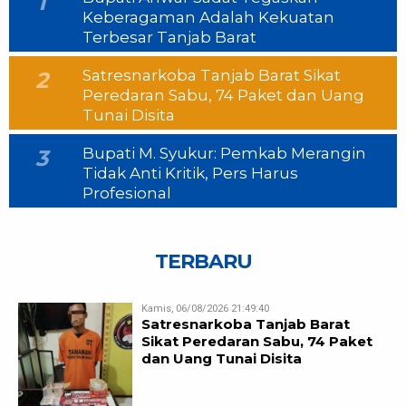
1
Keberagaman Adalah Kekuatan
Terbesar Tanjab Barat
Satresnarkoba Tanjab Barat Sikat
2
Peredaran Sabu, 74 Paket dan Uang
Tunai Disita
Bupati M. Syukur: Pemkab Merangin
3
Tidak Anti Kritik, Pers Harus
Profesional
TERBARU
Kamis, 06/08/2026 21:49:40
Satresnarkoba Tanjab Barat
Sikat Peredaran Sabu, 74 Paket
dan Uang Tunai Disita