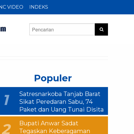
NC VIDEO
INDEKS
Populer
Satresnarkoba Tanjab Barat
1
Sikat Peredaran Sabu, 74
Paket dan Uang Tunai Disita
Bupati Anwar Sadat
2
Tegaskan Keberagaman