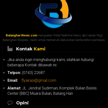
BatanghariNews.com
merupakan Portal Realtime News dari Harian Pagi
Batanghari Ekspres. Hadir untuk memenuhi kebutuhan berita terkini pembaca.
Kontak
Kami
Jika anda ingin menghubungi kami, silahkan hubungi
beberapa Kontak dibawah ini:
Telpon:
(0743) 22687
Email:
flyairasi@gmail.com
Alamat:
JL. Jendral Sudirman, Komplek Bulian Bisinis
Center (BBC) Muara Bulian, Batang Hari
Opini