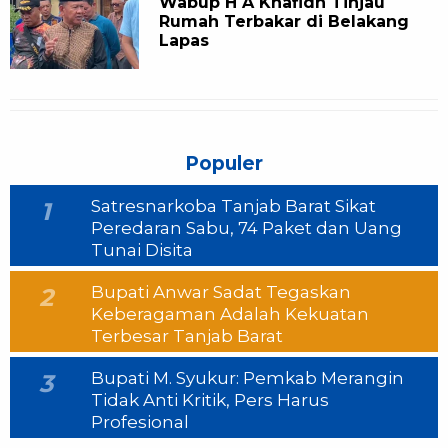
Wabup H A Khafidh Tinjau
Rumah Terbakar di Belakang
Lapas
Populer
Satresnarkoba Tanjab Barat Sikat
1
Peredaran Sabu, 74 Paket dan Uang
Tunai Disita
Bupati Anwar Sadat Tegaskan
2
Keberagaman Adalah Kekuatan
Terbesar Tanjab Barat
Bupati M. Syukur: Pemkab Merangin
3
Tidak Anti Kritik, Pers Harus
Profesional