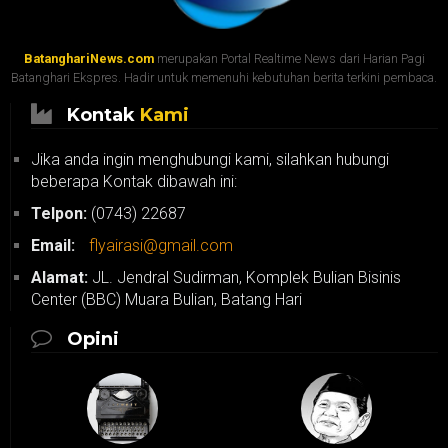
BatanghariNews.com
merupakan Portal Realtime News dari Harian Pagi
Batanghari Ekspres. Hadir untuk memenuhi kebutuhan berita terkini pembaca.
Kontak
Kami
Jika anda ingin menghubungi kami, silahkan hubungi
beberapa Kontak dibawah ini:
Telpon:
(0743) 22687
Email:
flyairasi@gmail.com
Alamat:
JL. Jendral Sudirman, Komplek Bulian Bisinis
Center (BBC) Muara Bulian, Batang Hari
Opini