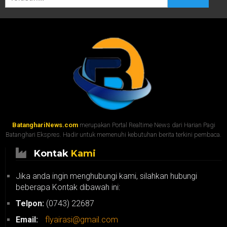
BatanghariNews.com
merupakan Portal Realtime News dari Harian Pagi
Batanghari Ekspres. Hadir untuk memenuhi kebutuhan berita terkini pembaca.
Kontak
Kami
Jika anda ingin menghubungi kami, silahkan hubungi
beberapa Kontak dibawah ini:
Telpon:
(0743) 22687
Email:
flyairasi@gmail.com