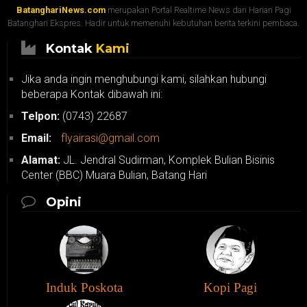
BatanghariNews.com
merupakan Portal Realtime News dari Harian Pagi
Batanghari Ekspres. Hadir untuk memenuhi kebutuhan berita terkini pembaca.
Kontak
Kami
Jika anda ingin menghubungi kami, silahkan hubungi
beberapa Kontak dibawah ini:
Telpon:
(0743) 22687
Email:
flyairasi@gmail.com
Alamat:
JL. Jendral Sudirman, Komplek Bulian Bisinis
Center (BBC) Muara Bulian, Batang Hari
Opini
Induk Poskota
Kopi Pagi