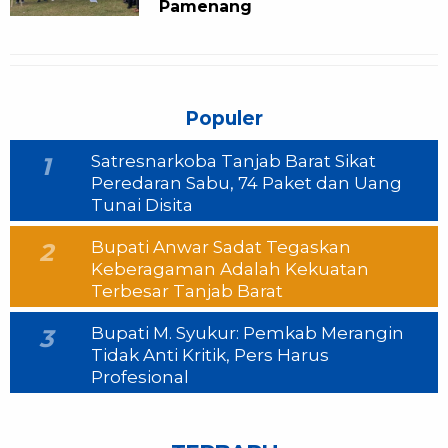
Pamenang
Populer
Satresnarkoba Tanjab Barat Sikat
1
Peredaran Sabu, 74 Paket dan Uang
Tunai Disita
Bupati Anwar Sadat Tegaskan
2
Keberagaman Adalah Kekuatan
Terbesar Tanjab Barat
Bupati M. Syukur: Pemkab Merangin
3
Tidak Anti Kritik, Pers Harus
Profesional