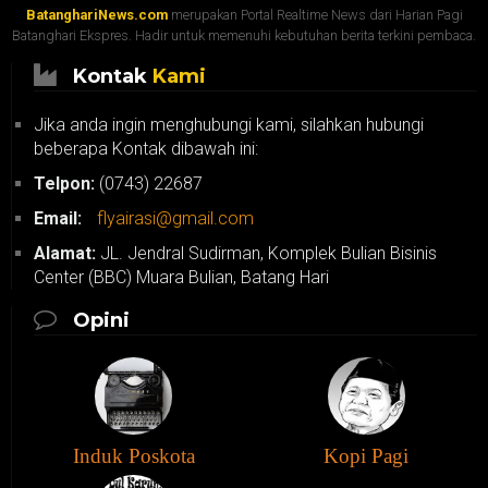
BatanghariNews.com
merupakan Portal Realtime News dari Harian Pagi
Batanghari Ekspres. Hadir untuk memenuhi kebutuhan berita terkini pembaca.
Kontak
Kami
Jika anda ingin menghubungi kami, silahkan hubungi
beberapa Kontak dibawah ini:
Telpon:
(0743) 22687
Email:
flyairasi@gmail.com
Alamat:
JL. Jendral Sudirman, Komplek Bulian Bisinis
Center (BBC) Muara Bulian, Batang Hari
Opini
Induk Poskota
Kopi Pagi