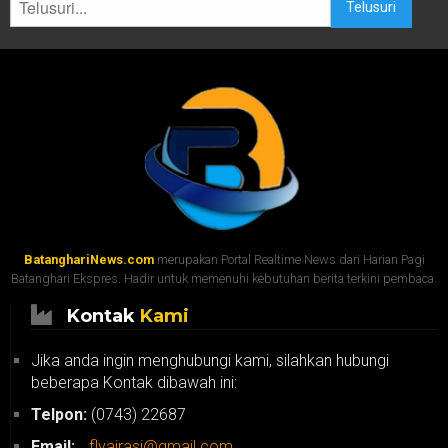
Telusuri
BatanghariNews.com
merupakan Portal Realtime News dari Harian Pagi
Batanghari Ekspres. Hadir untuk memenuhi kebutuhan berita terkini pembaca.
Kontak
Kami
Jika anda ingin menghubungi kami, silahkan hubungi
beberapa Kontak dibawah ini:
Telpon:
(0743) 22687
Email:
flyairasi@gmail.com