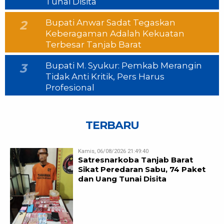
Tunai Disita
Bupati Anwar Sadat Tegaskan
2
Keberagaman Adalah Kekuatan
Terbesar Tanjab Barat
Bupati M. Syukur: Pemkab Merangin
3
Tidak Anti Kritik, Pers Harus
Profesional
TERBARU
Kamis, 06/08/2026 21:49:40
Satresnarkoba Tanjab Barat
Sikat Peredaran Sabu, 74 Paket
dan Uang Tunai Disita