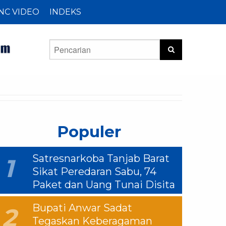
NC VIDEO
INDEKS
Populer
Satresnarkoba Tanjab Barat
1
Sikat Peredaran Sabu, 74
Paket dan Uang Tunai Disita
Bupati Anwar Sadat
2
Tegaskan Keberagaman