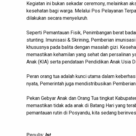
Kegiatan ini bukan sekadar ceremony, melainkan ak
kesehatan bagi warga. Melalui Pos Pelayanan Terpa
dilakukan secara menyeluruh.
‎Seperti Pemantauan Fisik, Penimbangan berat badan
stunting. ‎Imunisasi & Skrining, Pemberian imunisasi
khususnya pada balita dengan masalah gizi. ‎Kesehat
memastikan kehamilan yang sehat dan persalinan ya
Anak (KIA) serta pendataan Pendidikan Anak Usia Di
‎Peran orang tua adalah kunci utama dalam keberha
nyata, Pemerintah juga mendistribusikan Pemberia
‎Pekan Gebyar Anak dan Orang Tua tingkat Kabupate
memastikan tidak ada anak di Batang Hari yang tera
pemantauan rutin di Posyandu, kita sedang berinves
Penulis:
Ist