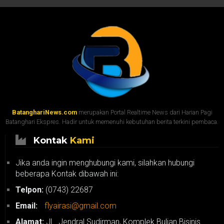
BatanghariNews.com
merupakan Portal Realtime News dari Harian Pagi
Batanghari Ekspres. Hadir untuk memenuhi kebutuhan berita terkini pembaca.
Kontak
Kami
Jika anda ingin menghubungi kami, silahkan hubungi
beberapa Kontak dibawah ini:
Telpon:
(0743) 22687
Email:
flyairasi@gmail.com
Alamat:
JL. Jendral Sudirman, Komplek Bulian Bisinis