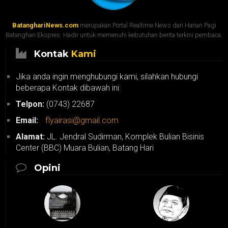
BatanghariNews.com
merupakan Portal Realtime News dari Harian Pagi
Batanghari Ekspres. Hadir untuk memenuhi kebutuhan berita terkini pembaca.
Kontak
Kami
Jika anda ingin menghubungi kami, silahkan hubungi
beberapa Kontak dibawah ini:
Telpon:
(0743) 22687
Email:
flyairasi@gmail.com
Alamat:
JL. Jendral Sudirman, Komplek Bulian Bisinis
Center (BBC) Muara Bulian, Batang Hari
Opini