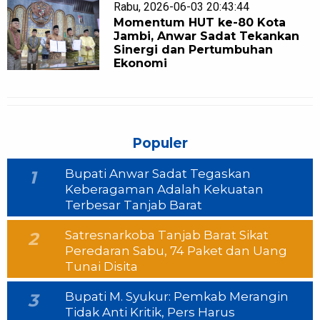
Rabu, 2026-06-03 20:43:44
Momentum HUT ke-80 Kota
Jambi, Anwar Sadat Tekankan
Sinergi dan Pertumbuhan
Ekonomi
Populer
Bupati Anwar Sadat Tegaskan
1
Keberagaman Adalah Kekuatan
Terbesar Tanjab Barat
Satresnarkoba Tanjab Barat Sikat
2
Peredaran Sabu, 74 Paket dan Uang
Tunai Disita
Bupati M. Syukur: Pemkab Merangin
3
Tidak Anti Kritik, Pers Harus