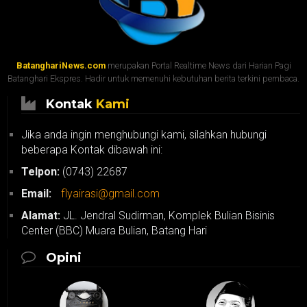
BatanghariNews.com
merupakan Portal Realtime News dari Harian Pagi
Batanghari Ekspres. Hadir untuk memenuhi kebutuhan berita terkini pembaca.
Kontak
Kami
Jika anda ingin menghubungi kami, silahkan hubungi
beberapa Kontak dibawah ini:
Telpon:
(0743) 22687
Email:
flyairasi@gmail.com
Alamat:
JL. Jendral Sudirman, Komplek Bulian Bisinis
Center (BBC) Muara Bulian, Batang Hari
Opini