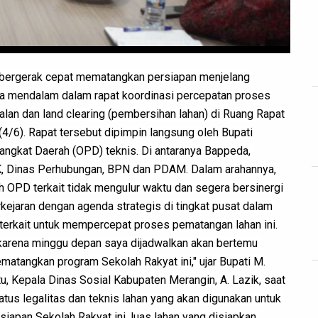
bergerak cepat mematangkan persiapan menjelang 
a mendalam dalam rapat koordinasi percepatan proses 
an dan land clearing (pembersihan lahan) di Ruang Rapat 
4/6). Rapat tersebut dipimpin langsung oleh Bupati 
angkat Daerah (OPD) teknis. Di antaranya Bappeda, 
 Dinas Perhubungan, BPN dan PDAM. Dalam arahannya, 
 OPD terkait tidak mengulur waktu dan segera bersinergi 
ejaran dengan agenda strategis di tingkat pusat dalam 
terkait untuk mempercepat proses pematangan lahan ini. 
 karena minggu depan saya dijadwalkan akan bertemu 
tangkan program Sekolah Rakyat ini," ujar Bupati M. 
u, Kepala Dinas Sosial Kabupaten Merangin, A. Lazik, saat 
us legalitas dan teknis lahan yang akan digunakan untuk 
iapan Sekolah Rakyat ini, luas lahan yang disiapkan 