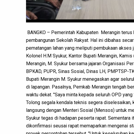
BANGKO – Pemerintah Kabupaten  Merangin terus 
pembangunan Sekolah Rakyat. Hal ini dibahas secar
pematangan lahan yang meliputi pembukaan akses jal
Kolonel H.M Syukur, Kantor Bupati Merangin, Kamis (
Merangin, M. Syukur bersama jajaran Organisasi Per
BPKAD, PUPR, Sinas Sosial, Dinas LH, PMPTSP-TK,
Bupati Merangin M. Syukur menegaskan agar seluruh
di lapangan. Pasalnya, Pemkab Merangin tengah berk
waktu dekat. "Saya minta kepada seluruh OPD yang 
Tolong segala kendala teknis segera diselesaikan,
langsung dengan Menteri Sosial (Mensos) untuk mema
Syukur tegas di hadapan peserta rapat. Sementara it
dikonfirmasi seusai rapat memaparkan mengenai stat
proyek percontohan tersebut. "Untuk keseluruhan kes