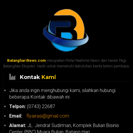
BatanghariNews.com
merupakan Portal Realtime News dari Harian Pagi
Batanghari Ekspres. Hadir untuk memenuhi kebutuhan berita terkini pembaca.
Kontak
Kami
Jika anda ingin menghubungi kami, silahkan hubungi
beberapa Kontak dibawah ini:
Telpon:
(0743) 22687
Email:
flyairasi@gmail.com
Alamat:
JL. Jendral Sudirman, Komplek Bulian Bisinis
Center (BBC) Muara Bulian, Batang Hari