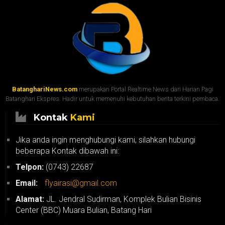
BatanghariNews.com
merupakan Portal Realtime News dari Harian Pagi
Batanghari Ekspres. Hadir untuk memenuhi kebutuhan berita terkini pembaca.
Kontak
Kami
Jika anda ingin menghubungi kami, silahkan hubungi
beberapa Kontak dibawah ini:
Telpon:
(0743) 22687
Email:
flyairasi@gmail.com
Alamat:
JL. Jendral Sudirman, Komplek Bulian Bisinis
Center (BBC) Muara Bulian, Batang Hari