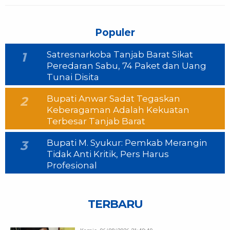
Populer
Satresnarkoba Tanjab Barat Sikat
1
Peredaran Sabu, 74 Paket dan Uang
Tunai Disita
Bupati Anwar Sadat Tegaskan
2
Keberagaman Adalah Kekuatan
Terbesar Tanjab Barat
Bupati M. Syukur: Pemkab Merangin
3
Tidak Anti Kritik, Pers Harus
Profesional
TERBARU