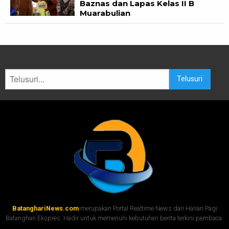
Baznas dan Lapas Kelas II B
Muarabulian
Telusuri
BatanghariNews.com
merupakan Portal Realtime News dari Harian Pagi
Batanghari Ekspres. Hadir untuk memenuhi kebutuhan berita terkini pembaca.