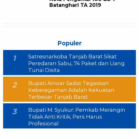
Batanghari TA 2019
Populer
Satresnarkoba Tanjab Barat Sikat
1
Peredaran Sabu, 74 Paket dan Uang
Tunai Disita
Bupati Anwar Sadat Tegaskan
2
Keberagaman Adalah Kekuatan
Terbesar Tanjab Barat
Bupati M. Syukur: Pemkab Merangin
3
Tidak Anti Kritik, Pers Harus
Profesional