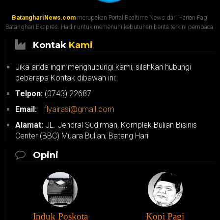
BatanghariNews.com
merupakan Portal Realtime News dari Harian Pagi
Batanghari Ekspres. Hadir untuk memenuhi kebutuhan berita terkini pembaca.
Kontak
Kami
Jika anda ingin menghubungi kami, silahkan hubungi
beberapa Kontak dibawah ini:
Telpon:
(0743) 22687
Email:
flyairasi@gmail.com
Alamat:
JL. Jendral Sudirman, Komplek Bulian Bisinis
Center (BBC) Muara Bulian, Batang Hari
Opini
Induk Poskota
Kopi Pagi