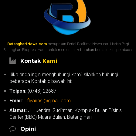
BatanghariNews.com
merupakan Portal Realtime News dari Harian Pagi
Batanghari Ekspres. Hadir untuk memenuhi kebutuhan berita terkini pembaca.
Kontak
Kami
Jika anda ingin menghubungi kami, silahkan hubungi
beberapa Kontak dibawah ini:
Telpon:
(0743) 22687
Email:
flyairasi@gmail.com
Alamat:
JL. Jendral Sudirman, Komplek Bulian Bisinis
Center (BBC) Muara Bulian, Batang Hari
Opini