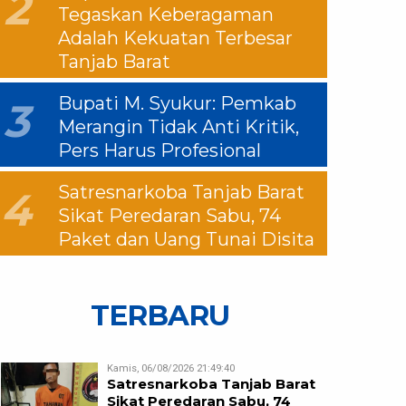
2
Tegaskan Keberagaman
Adalah Kekuatan Terbesar
Tanjab Barat
Bupati M. Syukur: Pemkab
3
Merangin Tidak Anti Kritik,
Pers Harus Profesional
Satresnarkoba Tanjab Barat
4
Sikat Peredaran Sabu, 74
Paket dan Uang Tunai Disita
TERBARU
Kamis, 06/08/2026 21:49:40
Satresnarkoba Tanjab Barat
Sikat Peredaran Sabu, 74