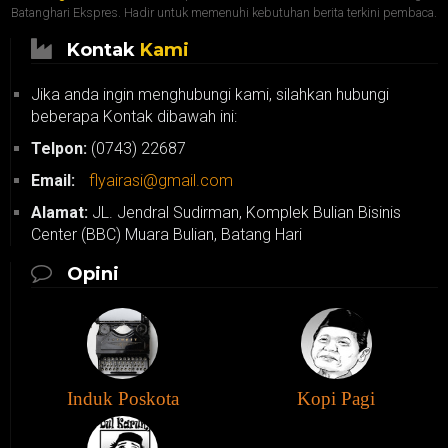
Batanghari Ekspres. Hadir untuk memenuhi kebutuhan berita terkini pembaca.
Kontak
Kami
Jika anda ingin menghubungi kami, silahkan hubungi
beberapa Kontak dibawah ini:
Telpon:
(0743) 22687
Email:
flyairasi@gmail.com
Alamat:
JL. Jendral Sudirman, Komplek Bulian Bisinis
Center (BBC) Muara Bulian, Batang Hari
Opini
Induk Poskota
Kopi Pagi