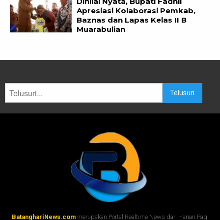
Dinilai Nyata, Bupati Fadhil
Apresiasi Kolaborasi Pemkab,
Baznas dan Lapas Kelas II B
Muarabulian
Telusuri
BatanghariNews.com
merupakan Portal Realtime News dari Harian Pagi