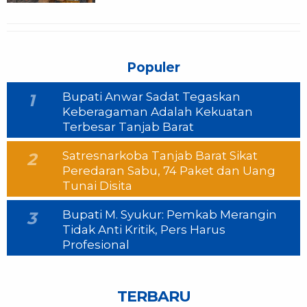
Populer
Bupati Anwar Sadat Tegaskan
1
Keberagaman Adalah Kekuatan
Terbesar Tanjab Barat
Satresnarkoba Tanjab Barat Sikat
2
Peredaran Sabu, 74 Paket dan Uang
Tunai Disita
Bupati M. Syukur: Pemkab Merangin
3
Tidak Anti Kritik, Pers Harus
Profesional
TERBARU