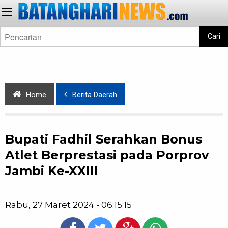
Cari
Home
Berita Daerah
Bupati Fadhil Serahkan Bonus
Atlet Berprestasi pada Porprov
Jambi Ke-XXIII
Rabu, 27 Maret 2024 - 06:15:15