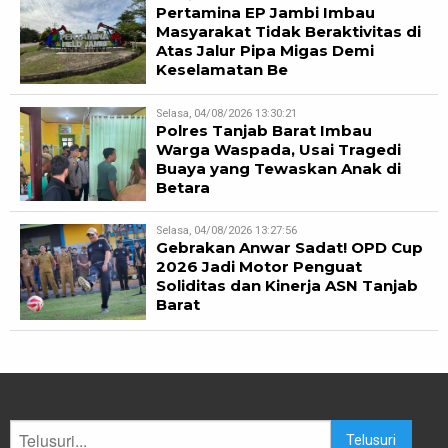
Pertamina EP Jambi Imbau
Masyarakat Tidak Beraktivitas di
Atas Jalur Pipa Migas Demi
Keselamatan Be
Selasa, 04/08/2026 13:30:21
Polres Tanjab Barat Imbau
Warga Waspada, Usai Tragedi
Buaya yang Tewaskan Anak di
Betara
Selasa, 04/08/2026 13:27:56
Gebrakan Anwar Sadat! OPD Cup
2026 Jadi Motor Penguat
Soliditas dan Kinerja ASN Tanjab
Barat
Telusuri