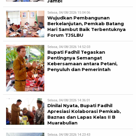
Jambi
Selasa, 04/08/2026 15:04:06
Wujudkan Pembangunan
Berkelanjutan, Pemkab Batang
Hari Sambut Baik Terbentuknya
Forum TJSLBU
Selasa, 04/08/2026 14:52:03
Bupati Fadhil Tegaskan
Pentingnya Semangat
Kebersamaan antara Petani,
Penyuluh dan Pemerintah
Selasa, 04/08/2026 14:36:01
Dinilai Nyata, Bupati Fadhil
Apresiasi Kolaborasi Pemkab,
Baznas dan Lapas Kelas II B
Muarabulian
Selasa, 04/08/2026 14:23:43