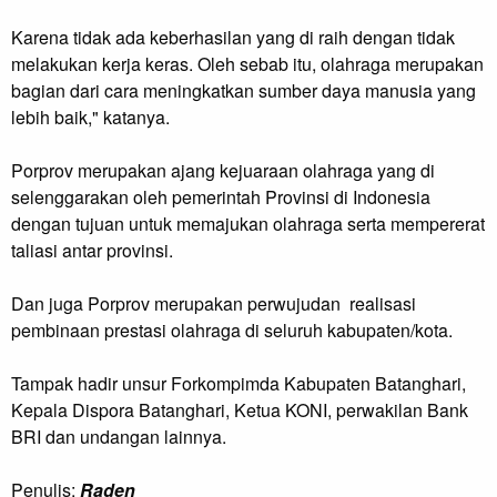
Karena tidak ada keberhasilan yang di raih dengan tidak
melakukan kerja keras. Oleh sebab itu, olahraga merupakan
bagian dari cara meningkatkan sumber daya manusia yang
lebih baik," katanya.
Porprov merupakan ajang kejuaraan olahraga yang di
selenggarakan oleh pemerintah Provinsi di Indonesia
dengan tujuan untuk memajukan olahraga serta mempererat
taliasi antar provinsi.
Dan juga Porprov merupakan perwujudan realisasi
pembinaan prestasi olahraga di seluruh kabupaten/kota.
Tampak hadir unsur Forkompimda Kabupaten Batanghari,
Kepala Dispora Batanghari, Ketua KONI, perwakilan Bank
BRI dan undangan lainnya.
Penulis:
Raden