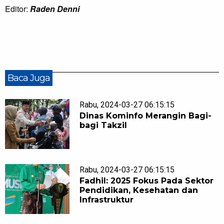
Editor:
Raden Denni
Baca Juga
Rabu, 2024-03-27 06:15:15
Dinas Kominfo Merangin Bagi-
bagi Takzil
Rabu, 2024-03-27 06:15:15
Fadhil: 2025 Fokus Pada Sektor
Pendidikan, Kesehatan dan
Infrastruktur