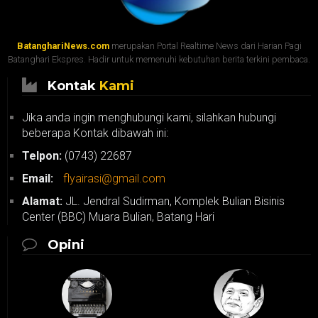
BatanghariNews.com
merupakan Portal Realtime News dari Harian Pagi
Batanghari Ekspres. Hadir untuk memenuhi kebutuhan berita terkini pembaca.
Kontak
Kami
Jika anda ingin menghubungi kami, silahkan hubungi
beberapa Kontak dibawah ini:
Telpon:
(0743) 22687
Email:
flyairasi@gmail.com
Alamat:
JL. Jendral Sudirman, Komplek Bulian Bisinis
Center (BBC) Muara Bulian, Batang Hari
Opini