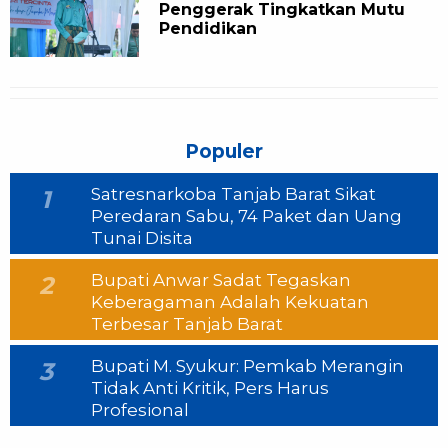
Penggerak Tingkatkan Mutu
Pendidikan
Populer
Satresnarkoba Tanjab Barat Sikat
1
Peredaran Sabu, 74 Paket dan Uang
Tunai Disita
Bupati Anwar Sadat Tegaskan
2
Keberagaman Adalah Kekuatan
Terbesar Tanjab Barat
Bupati M. Syukur: Pemkab Merangin
3
Tidak Anti Kritik, Pers Harus
Profesional