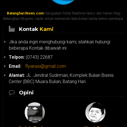
BatanghariNews.com
merupakan Portal Realtime News dari Harian Pagi
Batanghari Ekspres. Hadir untuk memenuhi kebutuhan berita terkini pembaca.
Kontak
Kami
Jika anda ingin menghubungi kami, silahkan hubungi
beberapa Kontak dibawah ini:
Telpon:
(0743) 22687
Email:
flyairasi@gmail.com
Alamat:
JL. Jendral Sudirman, Komplek Bulian Bisinis
Center (BBC) Muara Bulian, Batang Hari
Opini