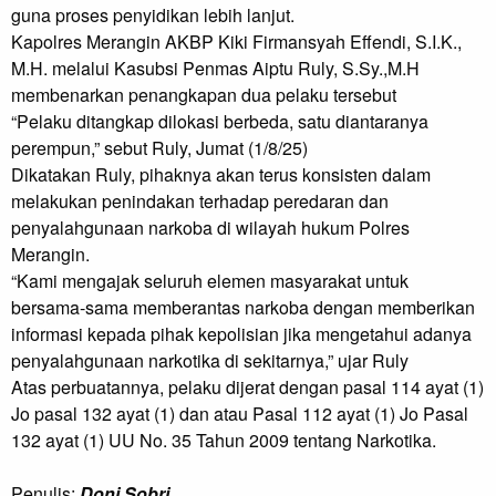
guna proses penyidikan lebih lanjut.

Kapolres Merangin AKBP Kiki Firmansyah Effendi, S.I.K., 
M.H. melalui Kasubsi Penmas Aiptu Ruly, S.Sy.,M.H 
membenarkan penangkapan dua pelaku tersebut

“Pelaku ditangkap dilokasi berbeda, satu diantaranya 
perempun,” sebut Ruly, Jumat (1/8/25)

Dikatakan Ruly, pihaknya akan terus konsisten dalam 
melakukan penindakan terhadap peredaran dan 
penyalahgunaan narkoba di wilayah hukum Polres 
Merangin.

“Kami mengajak seluruh elemen masyarakat untuk 
bersama-sama memberantas narkoba dengan memberikan 
informasi kepada pihak kepolisian jika mengetahui adanya 
penyalahgunaan narkotika di sekitarnya,” ujar Ruly

Atas perbuatannya, pelaku dijerat dengan pasal 114 ayat (1) 
Jo pasal 132 ayat (1) dan atau Pasal 112 ayat (1) Jo Pasal 
132 ayat (1) UU No. 35 Tahun 2009 tentang Narkotika.
Penulis:
Doni Sobri