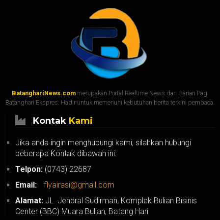
BatanghariNews.com
merupakan Portal Realtime News dari Harian Pagi
Batanghari Ekspres. Hadir untuk memenuhi kebutuhan berita terkini pembaca.
Kontak
Kami
Jika anda ingin menghubungi kami, silahkan hubungi
beberapa Kontak dibawah ini:
Telpon:
(0743) 22687
Email:
flyairasi@gmail.com
Alamat:
JL. Jendral Sudirman, Komplek Bulian Bisinis
Center (BBC) Muara Bulian, Batang Hari