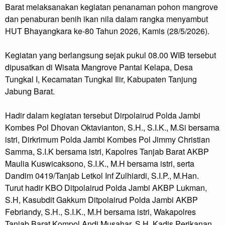
Barat melaksanakan kegiatan penanaman pohon mangrove
dan penaburan benih ikan nila dalam rangka menyambut
HUT Bhayangkara ke-80 Tahun 2026, Kamis (28/5/2026).
Kegiatan yang berlangsung sejak pukul 08.00 WIB tersebut
dipusatkan di Wisata Mangrove Pantai Kelapa, Desa
Tungkal I, Kecamatan Tungkal Ilir, Kabupaten Tanjung
Jabung Barat.
Hadir dalam kegiatan tersebut Dirpolairud Polda Jambi
Kombes Pol Dhovan Oktavianton, S.H., S.I.K., M.Si bersama
istri, Dirkrimum Polda Jambi Kombes Pol Jimmy Christian
Samma, S.I.K bersama istri, Kapolres Tanjab Barat AKBP
Maulia Kuswicaksono, S.I.K., M.H bersama istri, serta
Dandim 0419/Tanjab Letkol Inf Zulhiardi, S.I.P., M.Han.
Turut hadir KBO Ditpolairud Polda Jambi AKBP Lukman,
S.H, Kasubdit Gakkum Ditpolairud Polda Jambi AKBP
Febriandy, S.H., S.I.K., M.H bersama istri, Wakapolres
Tanjab Barat Kompol Andi Musahar, S.H, Kadis Perikanan