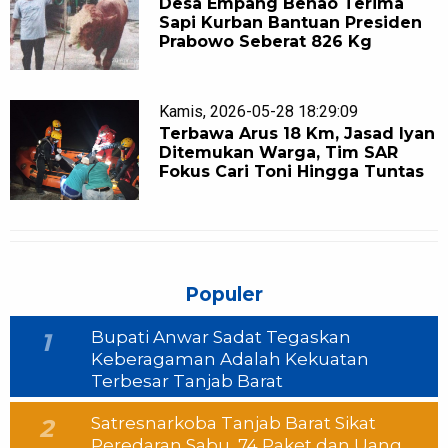
Desa Empang Benao Terima
Sapi Kurban Bantuan Presiden
Prabowo Seberat 826 Kg
Kamis, 2026-05-28 18:29:09
Terbawa Arus 18 Km, Jasad Iyan
Ditemukan Warga, Tim SAR
Fokus Cari Toni Hingga Tuntas
Populer
Bupati Anwar Sadat Tegaskan
1
Keberagaman Adalah Kekuatan
Terbesar Tanjab Barat
Satresnarkoba Tanjab Barat Sikat
2
Peredaran Sabu, 74 Paket dan Uang