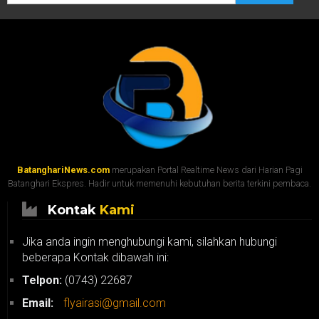
BatanghariNews.com
merupakan Portal Realtime News dari Harian Pagi
Batanghari Ekspres. Hadir untuk memenuhi kebutuhan berita terkini pembaca.
Kontak
Kami
Jika anda ingin menghubungi kami, silahkan hubungi
beberapa Kontak dibawah ini:
Telpon:
(0743) 22687
Email:
flyairasi@gmail.com