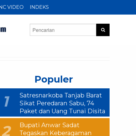
NC VIDEO
INDEKS
Populer
Satresnarkoba Tanjab Barat
1
Sikat Peredaran Sabu, 74
Paket dan Uang Tunai Disita
Bupati Anwar Sadat
2
Tegaskan Keberagaman