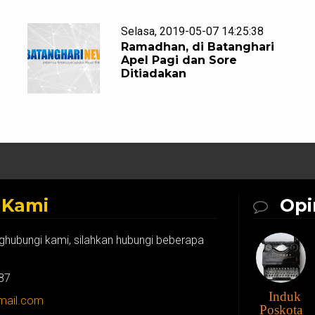
Selasa, 2019-05-07 14:25:38
Ramadhan, di Batanghari
Apel Pagi dan Sore
Ditiadakan
k
Kami
Opi
ghubungi kami, silahkan hubungi beberapa
87
Induk
gmail.com
Poskota