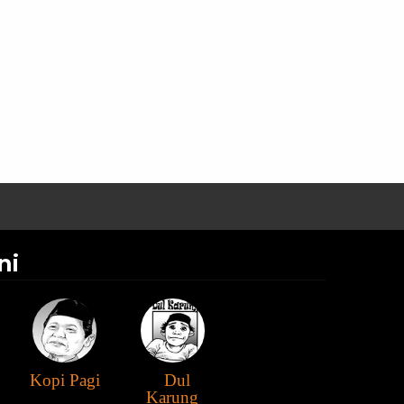
ni
Kopi Pagi
Dul
Karung